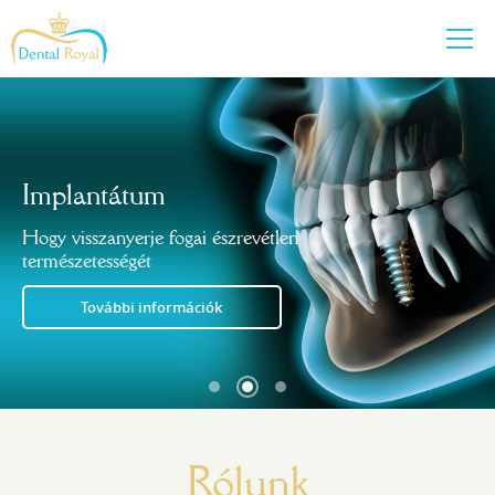
Új mosoly,
új élet
Fájdalommentes esztétikai beavatkozások
Implantátum
Hogy visszanyerje fogai észrevétlen
Ajánlatkérés
természetességét
További információk
Egy egészséges mosolyért...
az Ön fogorvosi rendelője
Rólunk