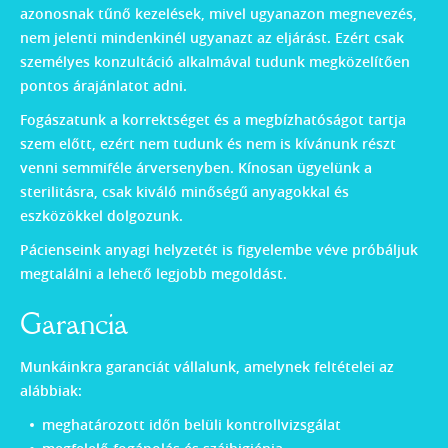
azonosnak tűnő kezelések, mivel ugyanazon megnevezés,
nem jelenti mindenkinél ugyanazt az eljárást. Ezért csak
személyes konzultáció alkalmával tudunk megközelítően
pontos árajánlatot adni.
Fogászatunk a korrektséget és a megbízhatóságot tartja
szem előtt, ezért nem tudunk és nem is kívánunk részt
venni semmiféle árversenyben. Kínosan ügyelünk a
sterilitásra, csak kiváló minőségű anyagokkal és
eszközökkel dolgozunk.
Pácienseink anyagi helyzetét is figyelembe véve próbáljuk
megtalálni a lehető legjobb megoldást.
Garancia
Munkáinkra garanciát vállalunk, amelynek feltételei az
alábbiak:
meghatározott időn belüli kontrollvizsgálat