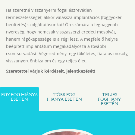
Ha szeretné visszanyerni fogai észrevétlen
természetességét, akkor válassza implantációs (foggyökér-
beültetés) szolgáltatásunkat! Ön számára a legnagyobb
nyereség, hogy nemcsak visszaszerzi eredeti mosolyát,
hanem rágóképessége is a régi lesz. A megfelelő helyre
beépített implantátum megakadályozza a további
csontsorvadást. Végeredmény: egy tökéletes, fiatalos mosoly,
visszanyert önbizalom és egy teljes élet.
Szeretettel várjuk kérdéseit, jelentkezését!
EGY FOG HIÁNYA
TÖBB FOG
TELJES
ESETÉN
HIÁNYA ESETÉN
FOGHIÁNY
ESETÉN