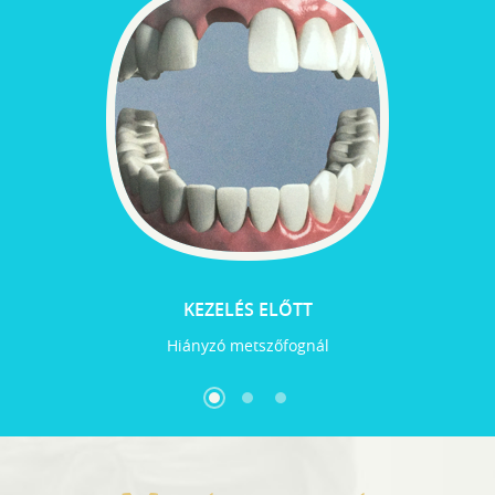
KEZELÉS ELŐTT
Hiányzó metszőfognál