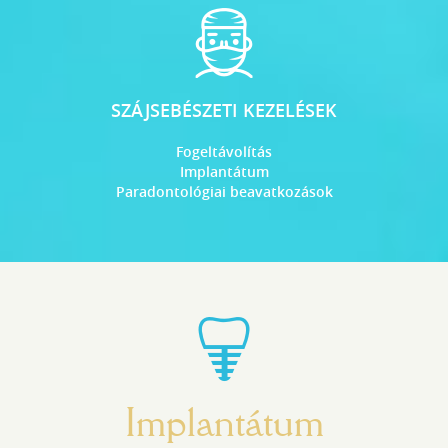
SZÁJSEBÉSZETI KEZELÉSEK
Fogeltávolítás
Implantátum
Paradontológiai beavatkozások
Implantátum