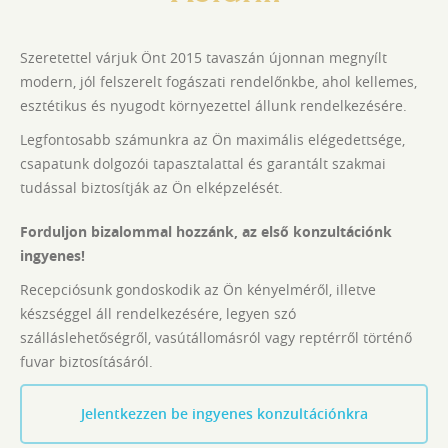
Szeretettel várjuk Önt 2015 tavaszán újonnan megnyílt
modern, jól felszerelt fogászati rendelőnkbe, ahol kellemes,
esztétikus és nyugodt környezettel állunk rendelkezésére.
Legfontosabb számunkra az Ön maximális elégedettsége,
csapatunk dolgozói tapasztalattal és garantált szakmai
tudással biztosítják az Ön elképzelését.
Forduljon bizalommal hozzánk, az első konzultációnk
ingyenes!
Recepciósunk gondoskodik az Ön kényelméről, illetve
készséggel áll rendelkezésére, legyen szó
szálláslehetőségről, vasútállomásról vagy reptérről történő
fuvar biztosításáról.
Jelentkezzen be ingyenes konzultációnkra