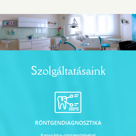
Szolgáltatásaink
RÖNTGENDIAGNOSZTIKA
Panoráma-röntgenfelvétel