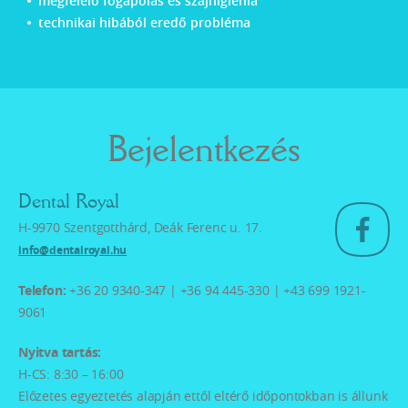
megfelelő fogápolás és szájhigiénia
technikai hibából eredő probléma
Bejelentkezés
Dental Royal
H-9970 Szentgotthárd, Deák Ferenc u. 17.
info@dentalroyal.hu
Telefon:
+36 20 9340-347 | +36 94 445-330 | +43 699 1921-
9061
Nyitva tartás:
H-CS: 8:30 – 16:00
Előzetes egyeztetés alapján ettől eltérő időpontokban is állunk