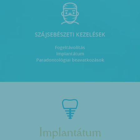
SZÁJSEBÉSZETI KEZELÉSEK
Fogeltávolítás
Implantátum
Paradontológiai beavatkozások
Implantátum