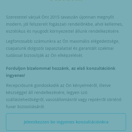
Szeretettel várjuk Önt 2015 tavaszán újonnan megnyílt
modern, jól felszerelt fogászati rendelőnkbe, ahol kellemes,
esztétikus és nyugodt környezettel állunk rendelkezésére.
Legfontosabb számunkra az Ön maximális elégedettsége,
csapatunk dolgozói tapasztalattal és garantált szakmai
tudással biztosítják az Ön elképzelését.
Forduljon bizalommal hozzánk, az első konzultációnk
ingyenes!
Recepciósunk gondoskodik az Ön kényelméről, illetve
készséggel áll rendelkezésére, legyen szó
szálláslehetőségről, vasútállomásról vagy reptérről történő
fuvar biztosításáról.
Jelentkezzen be ingyenes konzultációnkra