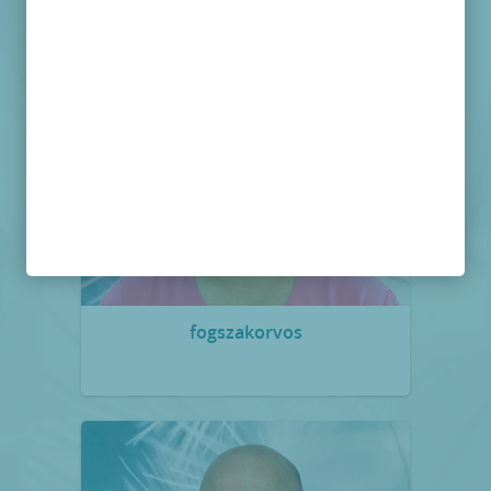
Munkatársaink
fogszakorvos