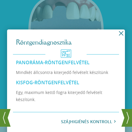
Röntgendiagnosztika
PANORÁMA-RÖNTGENFELVÉTEL
Mindkét állcsontra kiterjedő felvételt készítünk
KISFOG-RÖNTGENFELVÉTEL
KEZELÉS ELŐTT
Hiányzó metszőfognál
Egy, maximum kettő fogra kiterjedő felvételt
készítünk.
SZÁJHIGIÉNÉS KONTROLL