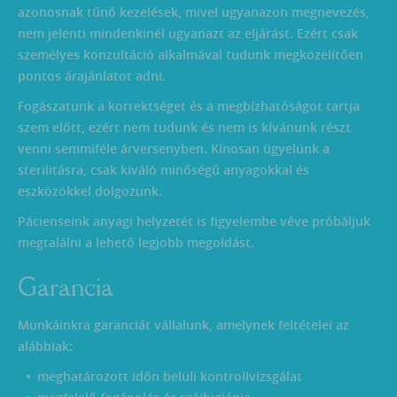
azonosnak tűnő kezelések, mivel ugyanazon megnevezés,
nem jelenti mindenkinél ugyanazt az eljárást. Ezért csak
személyes konzultáció alkalmával tudunk megközelítően
pontos árajánlatot adni.
Fogászatunk a korrektséget és a megbízhatóságot tartja
szem előtt, ezért nem tudunk és nem is kívánunk részt
venni semmiféle árversenyben. Kínosan ügyelünk a
sterilitásra, csak kiváló minőségű anyagokkal és
eszközökkel dolgozunk.
Pácienseink anyagi helyzetét is figyelembe véve próbáljuk
megtalálni a lehető legjobb megoldást.
Garancia
Munkáinkra garanciát vállalunk, amelynek feltételei az
alábbiak:
meghatározott időn belüli kontrollvizsgálat