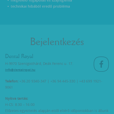
megfelelő fogápolás és szájhigiénia
technikai hibából eredő probléma
Bejelentkezés
Dental Royal
H-9970 Szentgotthárd, Deák Ferenc u. 17.
info@dentalroyal.hu
Telefon:
+36 20 9340-347 | +36 94 445-330 | +43 699 1921-
9061
Nyitva tartás:
H-CS: 8:30 – 16:00
Előzetes egyeztetés alapján ettől eltérő időpontokban is állunk