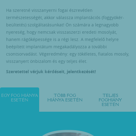
Ha szeretné visszanyerni fogai észrevétlen
természetességét, akkor válassza implantációs (foggyökér-
beültetés) szolgáltatásunkat! Ön számára a legnagyobb
nyereség, hogy nemcsak visszaszerzi eredeti mosolyát,
hanem rágóképessége is a régi lesz. A megfelelő helyre
beépített implantátum megakadályozza a további
csontsorvadást. Végeredmény: egy tökéletes, fiatalos mosoly,
visszanyert önbizalom és egy teljes élet.
Szeretettel várjuk kérdéseit, jelentkezését!
EGY FOG HIÁNYA
TÖBB FOG
TELJES
ESETÉN
HIÁNYA ESETÉN
FOGHIÁNY
ESETÉN