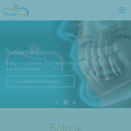
Új mosoly,
új élet
Fájdalommentes esztétikai beavatkozások
Implantátum
Hogy visszanyerje fogai észrevétlen
Ajánlatkérés
természetességét
További információk
Egy egészséges mosolyért...
az Ön fogorvosi rendelője
Rólunk