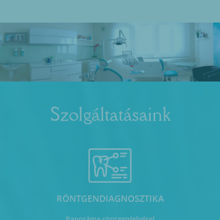
Szolgáltatásaink
RÖNTGENDIAGNOSZTIKA
Panoráma-röntgenfelvétel